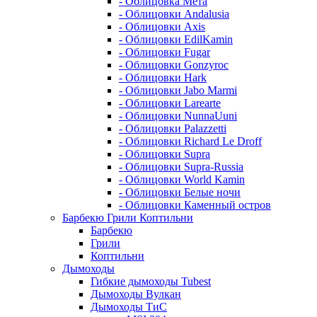
- Облицовка Мета
- Облицовки Andalusia
- Облицовки Axis
- Облицовки EdilKamin
- Облицовки Fugar
- Облицовки Gonzyroc
- Облицовки Hark
- Облицовки Jabo Marmi
- Облицовки Larearte
- Облицовки NunnaUuni
- Облицовки Palazzetti
- Облицовки Richard Le Droff
- Облицовки Supra
- Облицовки Supra-Russia
- Облицовки World Kamin
- Облицовки Белые ночи
- Облицовки Каменный остров
Барбекю Грили Коптильни
Барбекю
Грили
Коптильни
Дымоходы
Гибкие дымоходы Tubest
Дымоходы Вулкан
Дымоходы ТиС