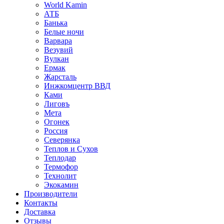
World Kamin
АТБ
Банька
Белые ночи
Варвара
Везувий
Вулкан
Ермак
Жарсталь
Инжкомцентр ВВД
Ками
Лиговъ
Мета
Огонек
Россия
Северянка
Теплов и Сухов
Теплодар
Термофор
Технолит
Экокамин
Производители
Контакты
Доставка
Отзывы