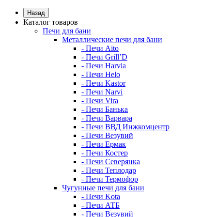
Назад
Каталог товаров
Печи для бани
Металлические печи для бани
- Печи Aito
- Печи Grill’D
- Печи Harvia
- Печи Helo
- Печи Kastor
- Печи Narvi
- Печи Vira
- Печи Банька
- Печи Варвара
- Печи ВВД Инжкомцентр
- Печи Везувий
- Печи Ермак
- Печи Костер
- Печи Северянка
- Печи Теплодар
- Печи Термофор
Чугунные печи для бани
- Печи Kota
- Печи АТБ
- Печи Везувий