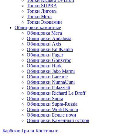
Топки Richard Le Droff
Топки SUPRA
Топки Лиговъ
Топки Мета
Топки Экокамин
Облицовки каминные
Облицовка Мета
Облицовки Andalusia
Облицовки Axis
Облицовки EdilKamin
Облицовки Fugar
Облицовки Gonzyroc
Облицовки Hark
Облицовки Jabo Marmi
Облицовки Larearte
Облицовки NunnaUuni
Облицовки Palazzetti
Облицовки Richard Le Droff
Облицовки Supra
Облицовки Supra-Russia
Облицовки World Kamin
Облицовки Белые ночи
Облицовки Каменный остров
Барбекю Грили Коптильни