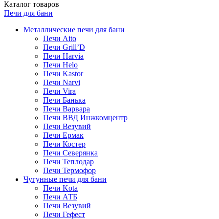
Каталог
товаров
Печи для бани
Металлические печи для бани
Печи Aito
Печи Grill’D
Печи Harvia
Печи Helo
Печи Kastor
Печи Narvi
Печи Vira
Печи Банька
Печи Варвара
Печи ВВД Инжкомцентр
Печи Везувий
Печи Ермак
Печи Костер
Печи Северянка
Печи Теплодар
Печи Термофор
Чугунные печи для бани
Печи Kota
Печи АТБ
Печи Везувий
Печи Гефест