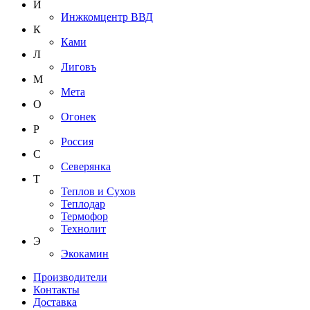
И
Инжкомцентр ВВД
К
Ками
Л
Лиговъ
М
Мета
О
Огонек
Р
Россия
С
Северянка
Т
Теплов и Сухов
Теплодар
Термофор
Технолит
Э
Экокамин
Производители
Контакты
Доставка