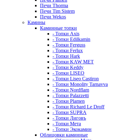
Печи Thorma
Печи Tim Sistem
Печи Wekos
Камины
Каминные топки
- Топки Axis
- Топки Edilkamin
- Топки Ferguss
- Топки Ferlux
- Топки Hark
- Топки KAW MET
- Топки Keddy
- Топки LISEO
- Топки Liseo Castiron
- Топки Monolity Tarnavva
- Топки Nordflam
- Топки Palazzetti
- Топки Plamen
- Топки Richard Le Droff
- Топки SUPRA
- Топки Лиговъ
- Топки Мета
- Топки Экокамин
Облицовки каминные