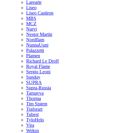
Larearte
Liseo
Liseo Castiron
MBS
MCZ
Narvi
Nestor Martin
Nordflam
NunnaUuni
Palazzetti
Plamen
Richard Le Droff
Royal Flame
Sergio Leoni
Sunday
SUPRA
Supra-Russia
Tarnavva
Thorma
Tim Sistem
Traforart
Tubest
TyloHelo
Vira
Wekos