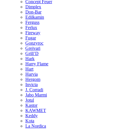
Concept Feuer
Dimplex
Don-Bar
Edilkamin
Ferguss
Ferlux
Fireway
Fugar
Gonzyroc
Greivari
Grill’D
Hark
Harry Flame
Hart
Harvia
Hergom
Invicta
J. Corradi
Jabo Marmi
Jotul
Kastor
KAWMET
Keddy
Kota
La Nordica