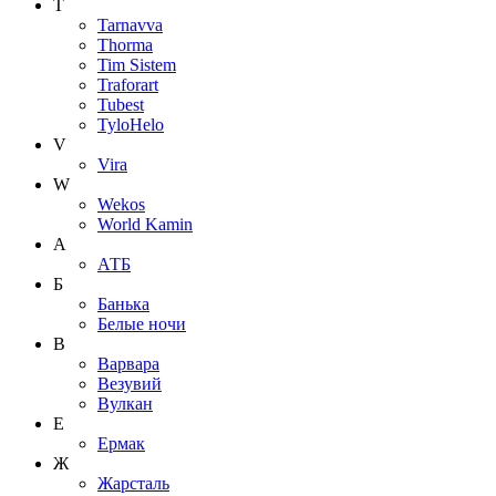
T
Tarnavva
Thorma
Tim Sistem
Traforart
Tubest
TyloHelo
V
Vira
W
Wekos
World Kamin
А
АТБ
Б
Банька
Белые ночи
В
Варвара
Везувий
Вулкан
Е
Ермак
Ж
Жарсталь