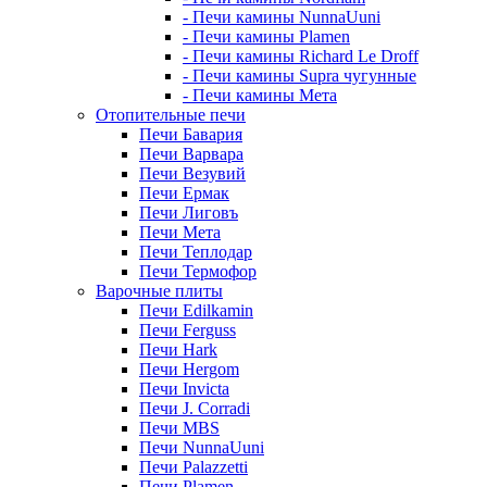
- Печи камины NunnaUuni
- Печи камины Plamen
- Печи камины Richard Le Droff
- Печи камины Supra чугунные
- Печи камины Мета
Отопительные печи
Печи Бавария
Печи Варвара
Печи Везувий
Печи Ермак
Печи Лиговъ
Печи Мета
Печи Теплодар
Печи Термофор
Варочные плиты
Печи Edilkamin
Печи Ferguss
Печи Hark
Печи Hergom
Печи Invicta
Печи J. Corradi
Печи MBS
Печи NunnaUuni
Печи Palazzetti
Печи Plamen