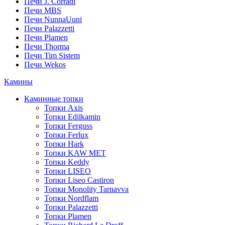
Печи J. Corradi
Печи MBS
Печи NunnaUuni
Печи Palazzetti
Печи Plamen
Печи Thorma
Печи Tim Sistem
Печи Wekos
Камины
Каминные топки
Топки Axis
Топки Edilkamin
Топки Ferguss
Топки Ferlux
Топки Hark
Топки KAW MET
Топки Keddy
Топки LISEO
Топки Liseo Castiron
Топки Monolity Tarnavva
Топки Nordflam
Топки Palazzetti
Топки Plamen