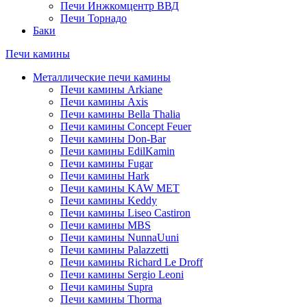
Печи Инжкомцентр ВВД
Печи Торнадо
Баки
Печи камины
Металлические печи камины
Печи камины Arkiane
Печи камины Axis
Печи камины Bella Thalia
Печи камины Concept Feuer
Печи камины Don-Bar
Печи камины EdilKamin
Печи камины Fugar
Печи камины Hark
Печи камины KAW MET
Печи камины Keddy
Печи камины Liseo Castiron
Печи камины MBS
Печи камины NunnaUuni
Печи камины Palazzetti
Печи камины Richard Le Droff
Печи камины Sergio Leoni
Печи камины Supra
Печи камины Thorma