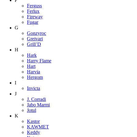
F
Ferguss
Ferlux
Fireway
Fugar
G
Gonzyroc
Greivari
Grill’D
H
Hark
Harry Flame
Hart
Harvia
Hergom
I
Invicta
J
J. Corradi
Jabo Marmi
Jotul
K
Kastor
KAWMET
Keddy