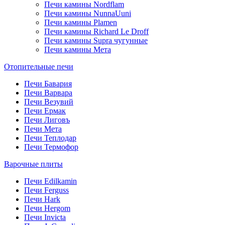
Печи камины Nordflam
Печи камины NunnaUuni
Печи камины Plamen
Печи камины Richard Le Droff
Печи камины Supra чугунные
Печи камины Мета
Отопительные печи
Печи Бавария
Печи Варвара
Печи Везувий
Печи Ермак
Печи Лиговъ
Печи Мета
Печи Теплодар
Печи Термофор
Варочные плиты
Печи Edilkamin
Печи Ferguss
Печи Hark
Печи Hergom
Печи Invicta