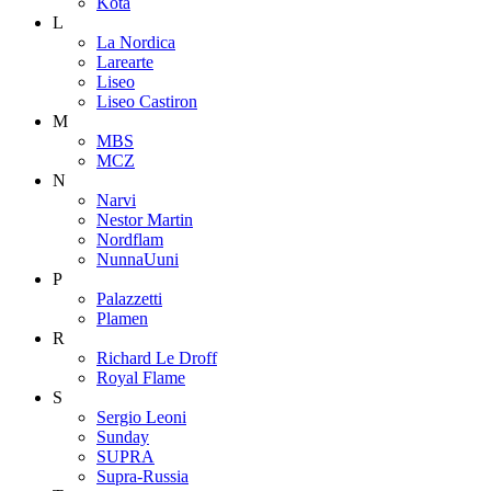
Kota
L
La Nordica
Larearte
Liseo
Liseo Castiron
M
MBS
MCZ
N
Narvi
Nestor Martin
Nordflam
NunnaUuni
P
Palazzetti
Plamen
R
Richard Le Droff
Royal Flame
S
Sergio Leoni
Sunday
SUPRA
Supra-Russia