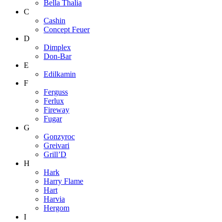
Bella Thalia
C
Cashin
Concept Feuer
D
Dimplex
Don-Bar
E
Edilkamin
F
Ferguss
Ferlux
Fireway
Fugar
G
Gonzyroc
Greivari
Grill’D
H
Hark
Harry Flame
Hart
Harvia
Hergom
I