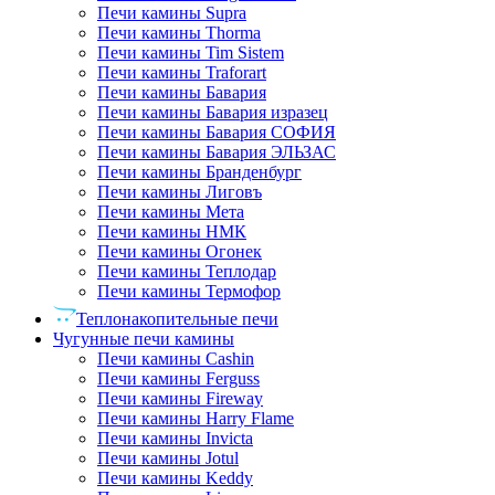
Печи камины Supra
Печи камины Thorma
Печи камины Tim Sistem
Печи камины Traforart
Печи камины Бавария
Печи камины Бавария изразец
Печи камины Бавария СОФИЯ
Печи камины Бавария ЭЛЬЗАС
Печи камины Бранденбург
Печи камины Лиговъ
Печи камины Мета
Печи камины НМК
Печи камины Огонек
Печи камины Теплодар
Печи камины Термофор
Теплонакопительные печи
Чугунные печи камины
Печи камины Cashin
Печи камины Ferguss
Печи камины Fireway
Печи камины Harry Flame
Печи камины Invicta
Печи камины Jotul
Печи камины Keddy