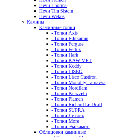
Печи Thorma
Печи Tim Sistem
Печи Wekos
Камины
Каминные топки
- Топки Axis
- Топки Edilkamin
- Топки Ferguss
- Топки Ferlux
- Топки Hark
- Топки KAW MET
- Топки Keddy
- Топки LISEO
- Топки Liseo Castiron
- Топки Monolity Tarnavva
- Топки Nordflam
- Топки Palazzetti
- Топки Plamen
- Топки Richard Le Droff
- Топки SUPRA
- Топки Лиговъ
- Топки Мета
- Топки Экокамин
Облицовки каминные