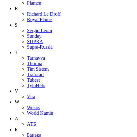
Plamen
R
Richard Le Droff
Royal Flame
S
Sergio Leoni
Sunday
SUPRA
Supra-Russia
T
Tarnavva
Thorma
Tim Sistem
Traforart
Tubest
TyloHelo
V
Vira
W
Wekos
World Kamin
А
АТБ
Б
Банька