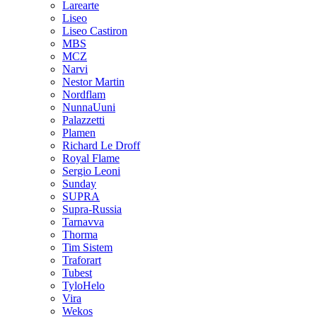
Larearte
Liseo
Liseo Castiron
MBS
MCZ
Narvi
Nestor Martin
Nordflam
NunnaUuni
Palazzetti
Plamen
Richard Le Droff
Royal Flame
Sergio Leoni
Sunday
SUPRA
Supra-Russia
Tarnavva
Thorma
Tim Sistem
Traforart
Tubest
TyloHelo
Vira
Wekos