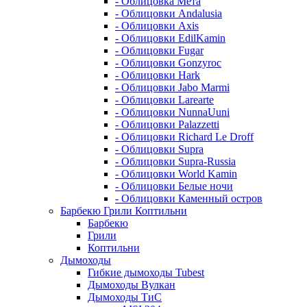
- Облицовка Мета
- Облицовки Andalusia
- Облицовки Axis
- Облицовки EdilKamin
- Облицовки Fugar
- Облицовки Gonzyroc
- Облицовки Hark
- Облицовки Jabo Marmi
- Облицовки Larearte
- Облицовки NunnaUuni
- Облицовки Palazzetti
- Облицовки Richard Le Droff
- Облицовки Supra
- Облицовки Supra-Russia
- Облицовки World Kamin
- Облицовки Белые ночи
- Облицовки Каменный остров
Барбекю Грили Коптильни
Барбекю
Грили
Коптильни
Дымоходы
Гибкие дымоходы Tubest
Дымоходы Вулкан
Дымоходы ТиС