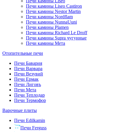
Печи камины Liseo
Печи камины Liseo Castiron
Печи камины Nestor Martin
Печи камины Nordflam
Печи камины NunnaUuni
Печи камины Plamen
Печи камины Richard Le Droff
Печи камины Supra чугунные
Печи камины Мета
Отопительные печи
Печи Бавария
Печи Варвара
Печи Везувий
Печи Ермак
Печи Лиговъ
Печи Мета
Печи Теплодар
Печи Термофор
Варочные плиты
Печи Edilkamin
Печи Ferguss