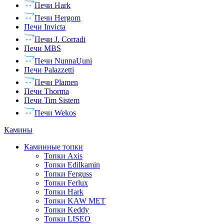
Печи Hark
Печи Hergom
Печи Invicta
Печи J. Corradi
Печи MBS
Печи NunnaUuni
Печи Palazzetti
Печи Plamen
Печи Thorma
Печи Tim Sistem
Печи Wekos
Камины
Каминные топки
Топки Axis
Топки Edilkamin
Топки Ferguss
Топки Ferlux
Топки Hark
Топки KAW MET
Топки Keddy
Топки LISEO