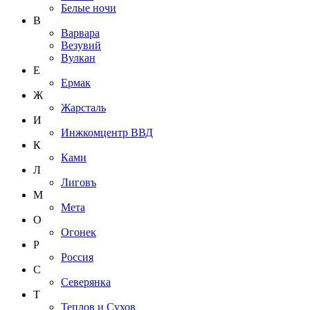
Белые ночи
В
Варвара
Везувий
Вулкан
Е
Ермак
Ж
Жарсталь
И
Инжкомцентр ВВД
К
Ками
Л
Лиговъ
М
Мета
О
Огонек
Р
Россия
С
Северянка
Т
Теплов и Сухов