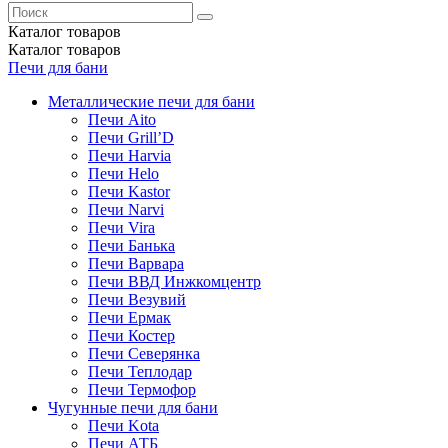
Каталог
товаров
Каталог
товаров
Печи для бани
Металлические печи для бани
Печи Aito
Печи Grill’D
Печи Harvia
Печи Helo
Печи Kastor
Печи Narvi
Печи Vira
Печи Банька
Печи Варвара
Печи ВВД Инжкомцентр
Печи Везувий
Печи Ермак
Печи Костер
Печи Северянка
Печи Теплодар
Печи Термофор
Чугунные печи для бани
Печи Kota
Печи АТБ