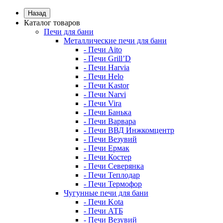
Назад
Каталог товаров
Печи для бани
Металлические печи для бани
- Печи Aito
- Печи Grill’D
- Печи Harvia
- Печи Helo
- Печи Kastor
- Печи Narvi
- Печи Vira
- Печи Банька
- Печи Варвара
- Печи ВВД Инжкомцентр
- Печи Везувий
- Печи Ермак
- Печи Костер
- Печи Северянка
- Печи Теплодар
- Печи Термофор
Чугунные печи для бани
- Печи Kota
- Печи АТБ
- Печи Везувий