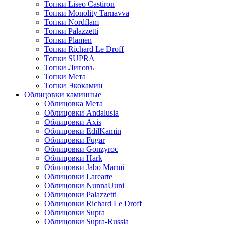
Топки Liseo Castiron
Топки Monolity Tarnavva
Топки Nordflam
Топки Palazzetti
Топки Plamen
Топки Richard Le Droff
Топки SUPRA
Топки Лиговъ
Топки Мета
Топки Экокамин
Облицовки каминные
Облицовка Мета
Облицовки Andalusia
Облицовки Axis
Облицовки EdilKamin
Облицовки Fugar
Облицовки Gonzyroc
Облицовки Hark
Облицовки Jabo Marmi
Облицовки Larearte
Облицовки NunnaUuni
Облицовки Palazzetti
Облицовки Richard Le Droff
Облицовки Supra
Облицовки Supra-Russia