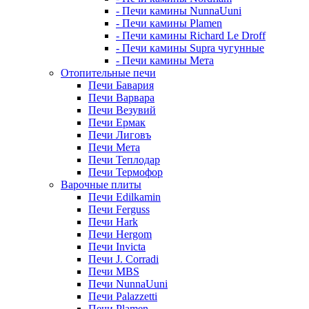
- Печи камины NunnaUuni
- Печи камины Plamen
- Печи камины Richard Le Droff
- Печи камины Supra чугунные
- Печи камины Мета
Отопительные печи
Печи Бавария
Печи Варвара
Печи Везувий
Печи Ермак
Печи Лиговъ
Печи Мета
Печи Теплодар
Печи Термофор
Варочные плиты
Печи Edilkamin
Печи Ferguss
Печи Hark
Печи Hergom
Печи Invicta
Печи J. Corradi
Печи MBS
Печи NunnaUuni
Печи Palazzetti
Печи Plamen