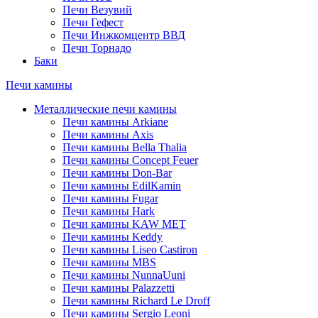
Печи Везувий
Печи Гефест
Печи Инжкомцентр ВВД
Печи Торнадо
Баки
Печи камины
Металлические печи камины
Печи камины Arkiane
Печи камины Axis
Печи камины Bella Thalia
Печи камины Concept Feuer
Печи камины Don-Bar
Печи камины EdilKamin
Печи камины Fugar
Печи камины Hark
Печи камины KAW MET
Печи камины Keddy
Печи камины Liseo Castiron
Печи камины MBS
Печи камины NunnaUuni
Печи камины Palazzetti
Печи камины Richard Le Droff
Печи камины Sergio Leoni