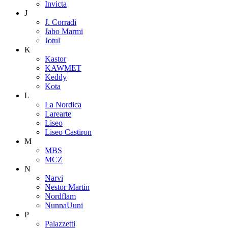
Invicta
J
J. Corradi
Jabo Marmi
Jotul
K
Kastor
KAWMET
Keddy
Kota
L
La Nordica
Larearte
Liseo
Liseo Castiron
M
MBS
MCZ
N
Narvi
Nestor Martin
Nordflam
NunnaUuni
P
Palazzetti