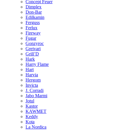
Concept Feuer
Dimplex
Don-Bar
Edilkamin
Ferguss
Ferlux
Fireway
Fugar
Gonzyroc
Greivari
Grill’D
Hark
Harry Flame
Hart
Harvia
Hergom
Invicta
J. Corradi
Jabo Marmi
Jotul
Kastor
KAWMET
Keddy
Kota
La Nordica