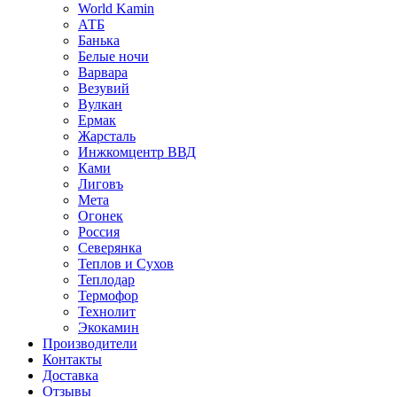
World Kamin
АТБ
Банька
Белые ночи
Варвара
Везувий
Вулкан
Ермак
Жарсталь
Инжкомцентр ВВД
Ками
Лиговъ
Мета
Огонек
Россия
Северянка
Теплов и Сухов
Теплодар
Термофор
Технолит
Экокамин
Производители
Контакты
Доставка
Отзывы