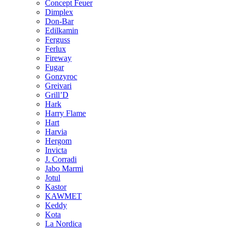
Concept Feuer
Dimplex
Don-Bar
Edilkamin
Ferguss
Ferlux
Fireway
Fugar
Gonzyroc
Greivari
Grill’D
Hark
Harry Flame
Hart
Harvia
Hergom
Invicta
J. Corradi
Jabo Marmi
Jotul
Kastor
KAWMET
Keddy
Kota
La Nordica