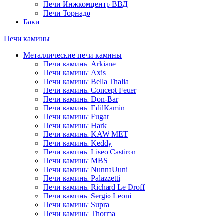
Печи Инжкомцентр ВВД
Печи Торнадо
Баки
Печи камины
Металлические печи камины
Печи камины Arkiane
Печи камины Axis
Печи камины Bella Thalia
Печи камины Concept Feuer
Печи камины Don-Bar
Печи камины EdilKamin
Печи камины Fugar
Печи камины Hark
Печи камины KAW MET
Печи камины Keddy
Печи камины Liseo Castiron
Печи камины MBS
Печи камины NunnaUuni
Печи камины Palazzetti
Печи камины Richard Le Droff
Печи камины Sergio Leoni
Печи камины Supra
Печи камины Thorma