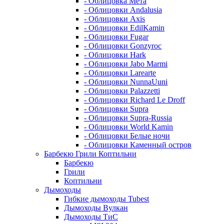
- Облицовка Мета
- Облицовки Andalusia
- Облицовки Axis
- Облицовки EdilKamin
- Облицовки Fugar
- Облицовки Gonzyroc
- Облицовки Hark
- Облицовки Jabo Marmi
- Облицовки Larearte
- Облицовки NunnaUuni
- Облицовки Palazzetti
- Облицовки Richard Le Droff
- Облицовки Supra
- Облицовки Supra-Russia
- Облицовки World Kamin
- Облицовки Белые ночи
- Облицовки Каменный остров
Барбекю Грили Коптильни
Барбекю
Грили
Коптильни
Дымоходы
Гибкие дымоходы Tubest
Дымоходы Вулкан
Дымоходы ТиС