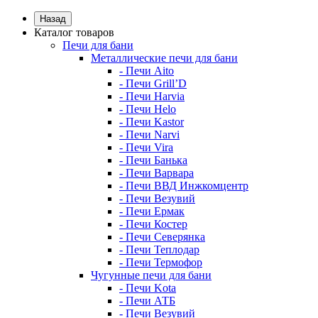
Назад
Каталог товаров
Печи для бани
Металлические печи для бани
- Печи Aito
- Печи Grill’D
- Печи Harvia
- Печи Helo
- Печи Kastor
- Печи Narvi
- Печи Vira
- Печи Банька
- Печи Варвара
- Печи ВВД Инжкомцентр
- Печи Везувий
- Печи Ермак
- Печи Костер
- Печи Северянка
- Печи Теплодар
- Печи Термофор
Чугунные печи для бани
- Печи Kota
- Печи АТБ
- Печи Везувий