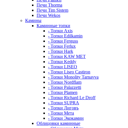
Печи Thorma
Печи Tim Sistem
Печи Wekos
Камины
Каминные топки
- Топки Axis
- Топки Edilkamin
- Топки Ferguss
- Топки Ferlux
- Топки Hark
- Топки KAW MET
- Топки Keddy
- Топки LISEO
- Топки Liseo Castiron
- Топки Monolity Tarnavva
- Топки Nordflam
- Топки Palazzetti
- Топки Plamen
- Топки Richard Le Droff
- Топки SUPRA
- Топки Лиговъ
- Топки Мета
- Топки Экокамин
Облицовки каминные