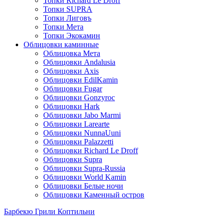
Топки Richard Le Droff
Топки SUPRA
Топки Лиговъ
Топки Мета
Топки Экокамин
Облицовки каминные
Облицовка Мета
Облицовки Andalusia
Облицовки Axis
Облицовки EdilKamin
Облицовки Fugar
Облицовки Gonzyroc
Облицовки Hark
Облицовки Jabo Marmi
Облицовки Larearte
Облицовки NunnaUuni
Облицовки Palazzetti
Облицовки Richard Le Droff
Облицовки Supra
Облицовки Supra-Russia
Облицовки World Kamin
Облицовки Белые ночи
Облицовки Каменный остров
Барбекю Грили Коптильни