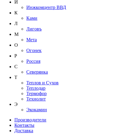
И
Инжкомцентр ВВД
К
Ками
Л
Лиговъ
М
Мета
О
Огонек
Р
Россия
С
Северянка
Т
Теплов и Сухов
Теплодар
Термофор
Технолит
Э
Экокамин
Производители
Контакты
Доставка