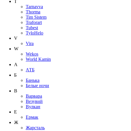
T
Tarnavva
Thorma
Tim Sistem
Traforart
Tubest
TyloHelo
V
Vira
W
Wekos
World Kamin
А
АТБ
Б
Банька
Белые ночи
В
Варвара
Везувий
Вулкан
Е
Ермак
Ж
Жарсталь