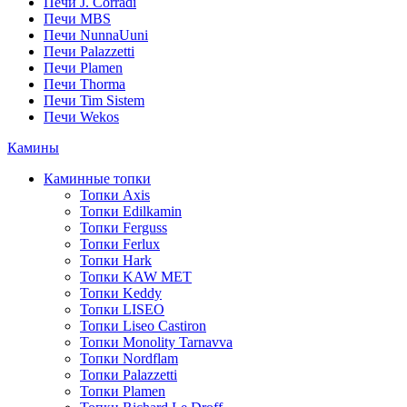
Печи J. Corradi
Печи MBS
Печи NunnaUuni
Печи Palazzetti
Печи Plamen
Печи Thorma
Печи Tim Sistem
Печи Wekos
Камины
Каминные топки
Топки Axis
Топки Edilkamin
Топки Ferguss
Топки Ferlux
Топки Hark
Топки KAW MET
Топки Keddy
Топки LISEO
Топки Liseo Castiron
Топки Monolity Tarnavva
Топки Nordflam
Топки Palazzetti
Топки Plamen