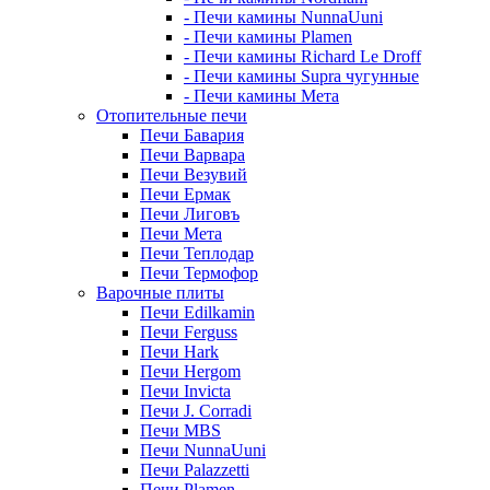
- Печи камины NunnaUuni
- Печи камины Plamen
- Печи камины Richard Le Droff
- Печи камины Supra чугунные
- Печи камины Мета
Отопительные печи
Печи Бавария
Печи Варвара
Печи Везувий
Печи Ермак
Печи Лиговъ
Печи Мета
Печи Теплодар
Печи Термофор
Варочные плиты
Печи Edilkamin
Печи Ferguss
Печи Hark
Печи Hergom
Печи Invicta
Печи J. Corradi
Печи MBS
Печи NunnaUuni
Печи Palazzetti
Печи Plamen