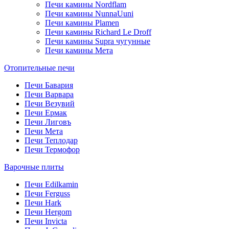
Печи камины Nordflam
Печи камины NunnaUuni
Печи камины Plamen
Печи камины Richard Le Droff
Печи камины Supra чугунные
Печи камины Мета
Отопительные печи
Печи Бавария
Печи Варвара
Печи Везувий
Печи Ермак
Печи Лиговъ
Печи Мета
Печи Теплодар
Печи Термофор
Варочные плиты
Печи Edilkamin
Печи Ferguss
Печи Hark
Печи Hergom
Печи Invicta