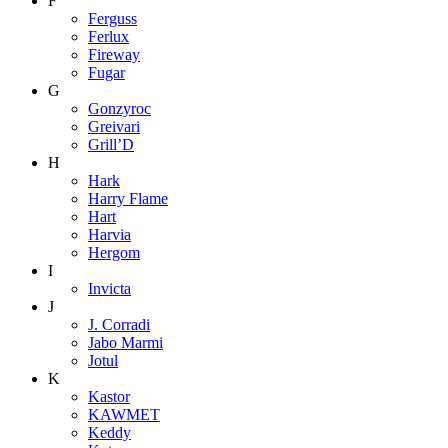
F
Ferguss
Ferlux
Fireway
Fugar
G
Gonzyroc
Greivari
Grill’D
H
Hark
Harry Flame
Hart
Harvia
Hergom
I
Invicta
J
J. Corradi
Jabo Marmi
Jotul
K
Kastor
KAWMET
Keddy