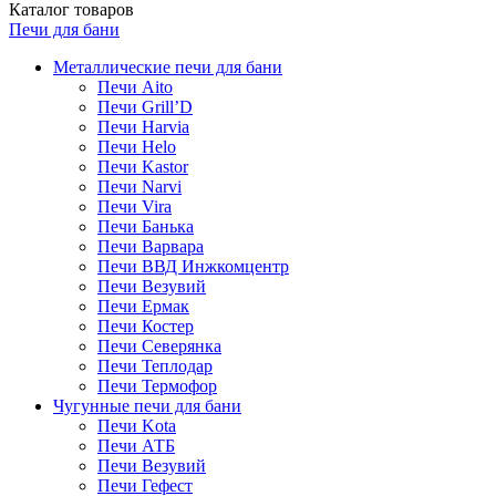
Каталог
товаров
Печи для бани
Металлические печи для бани
Печи Aito
Печи Grill’D
Печи Harvia
Печи Helo
Печи Kastor
Печи Narvi
Печи Vira
Печи Банька
Печи Варвара
Печи ВВД Инжкомцентр
Печи Везувий
Печи Ермак
Печи Костер
Печи Северянка
Печи Теплодар
Печи Термофор
Чугунные печи для бани
Печи Kota
Печи АТБ
Печи Везувий
Печи Гефест