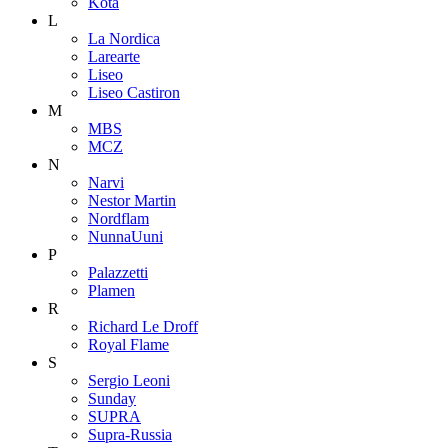
Kota
L
La Nordica
Larearte
Liseo
Liseo Castiron
M
MBS
MCZ
N
Narvi
Nestor Martin
Nordflam
NunnaUuni
P
Palazzetti
Plamen
R
Richard Le Droff
Royal Flame
S
Sergio Leoni
Sunday
SUPRA
Supra-Russia