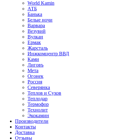
World Kamin
АТБ
Банька
Белые ночи
Варвара
Везувий
Вулкан
Ермак
Жарсталь
Инжкомцентр ВВД
Ками
Лиговъ
Мета
Огонек
Россия
Северянка
Теплов и Сухов
Теплодар
Термофор
Технолит
Экокамин
Производители
Контакты
Доставка
Отзывы