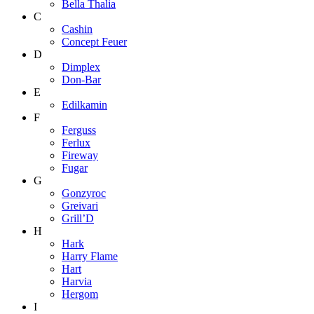
Bella Thalia
C
Cashin
Concept Feuer
D
Dimplex
Don-Bar
E
Edilkamin
F
Ferguss
Ferlux
Fireway
Fugar
G
Gonzyroc
Greivari
Grill’D
H
Hark
Harry Flame
Hart
Harvia
Hergom
I