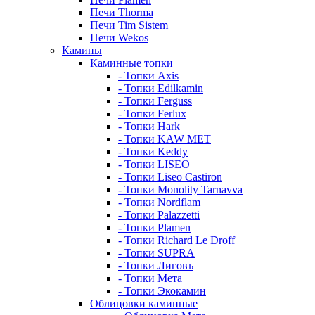
Печи Thorma
Печи Tim Sistem
Печи Wekos
Камины
Каминные топки
- Топки Axis
- Топки Edilkamin
- Топки Ferguss
- Топки Ferlux
- Топки Hark
- Топки KAW MET
- Топки Keddy
- Топки LISEO
- Топки Liseo Castiron
- Топки Monolity Tarnavva
- Топки Nordflam
- Топки Palazzetti
- Топки Plamen
- Топки Richard Le Droff
- Топки SUPRA
- Топки Лиговъ
- Топки Мета
- Топки Экокамин
Облицовки каминные