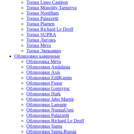
Топки Liseo Castiron
Топки Monolity Tarnavva
Топки Nordflam
Топки Palazzetti
Топки Plamen
Топки Richard Le Droff
Топки SUPRA
Топки Лиговъ
Топки Мета
Топки Экокамин
Облицовки каминные
Облицовка Мета
Облицовки Andalusia
Облицовки Axis
Облицовки EdilKamin
Облицовки Fugar
Облицовки Gonzyroc
Облицовки Hark
Облицовки Jabo Marmi
Облицовки Larearte
Облицовки NunnaUuni
Облицовки Palazzetti
Облицовки Richard Le Droff
Облицовки Supra
Облицовки Supra-Russia