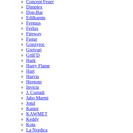
Concept Feuer
Dimplex
Don-Bar
Edilkamin
Ferguss
Ferlux
Fireway
Fugar
Gonzyroc
Greivari
Grill’D
Hark
Harry Flame
Hart
Harvia
Hergom
Invicta
J. Corradi
Jabo Marmi
Jotul
Kastor
KAWMET
Keddy
Kota
La Nordica