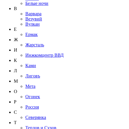
Белые ночи
В
Варвара
Везувий
Вулкан
Е
Ермак
Ж
Жарсталь
И
Инжкомцентр ВВД
К
Ками
Л
Лиговъ
М
Мета
О
Огонек
Р
Россия
С
Северянка
Т
Теплов и Сухов