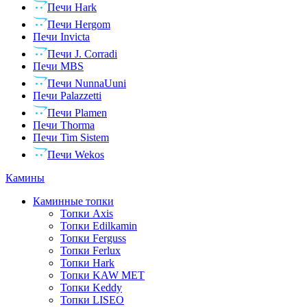
Печи Hark
Печи Hergom
Печи Invicta
Печи J. Corradi
Печи MBS
Печи NunnaUuni
Печи Palazzetti
Печи Plamen
Печи Thorma
Печи Tim Sistem
Печи Wekos
Камины
Каминные топки
Топки Axis
Топки Edilkamin
Топки Ferguss
Топки Ferlux
Топки Hark
Топки KAW MET
Топки Keddy
Топки LISEO