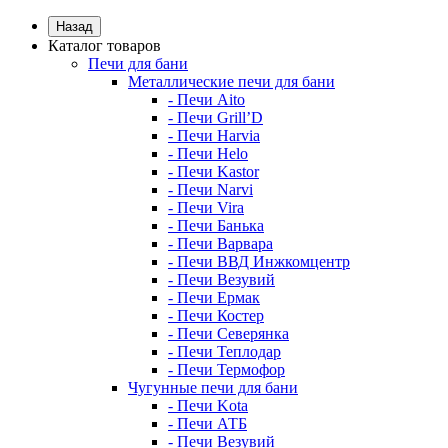
Назад
Каталог товаров
Печи для бани
Металлические печи для бани
- Печи Aito
- Печи Grill’D
- Печи Harvia
- Печи Helo
- Печи Kastor
- Печи Narvi
- Печи Vira
- Печи Банька
- Печи Варвара
- Печи ВВД Инжкомцентр
- Печи Везувий
- Печи Ермак
- Печи Костер
- Печи Северянка
- Печи Теплодар
- Печи Термофор
Чугунные печи для бани
- Печи Kota
- Печи АТБ
- Печи Везувий