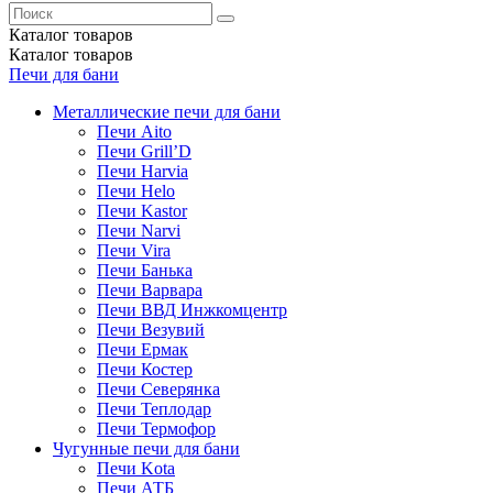
Каталог
товаров
Каталог
товаров
Печи для бани
Металлические печи для бани
Печи Aito
Печи Grill’D
Печи Harvia
Печи Helo
Печи Kastor
Печи Narvi
Печи Vira
Печи Банька
Печи Варвара
Печи ВВД Инжкомцентр
Печи Везувий
Печи Ермак
Печи Костер
Печи Северянка
Печи Теплодар
Печи Термофор
Чугунные печи для бани
Печи Kota
Печи АТБ