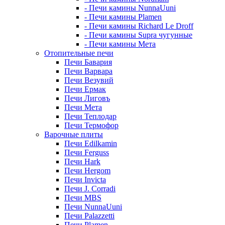
- Печи камины NunnaUuni
- Печи камины Plamen
- Печи камины Richard Le Droff
- Печи камины Supra чугунные
- Печи камины Мета
Отопительные печи
Печи Бавария
Печи Варвара
Печи Везувий
Печи Ермак
Печи Лиговъ
Печи Мета
Печи Теплодар
Печи Термофор
Варочные плиты
Печи Edilkamin
Печи Ferguss
Печи Hark
Печи Hergom
Печи Invicta
Печи J. Corradi
Печи MBS
Печи NunnaUuni
Печи Palazzetti
Печи Plamen