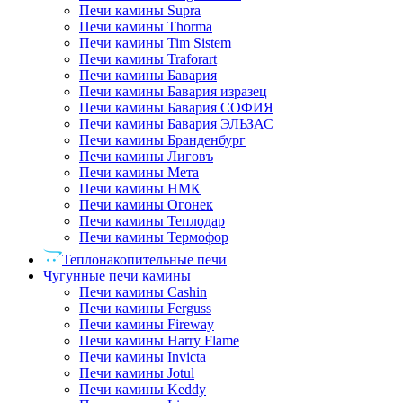
Печи камины Supra
Печи камины Thorma
Печи камины Tim Sistem
Печи камины Traforart
Печи камины Бавария
Печи камины Бавария изразец
Печи камины Бавария СОФИЯ
Печи камины Бавария ЭЛЬЗАС
Печи камины Бранденбург
Печи камины Лиговъ
Печи камины Мета
Печи камины НМК
Печи камины Огонек
Печи камины Теплодар
Печи камины Термофор
Теплонакопительные печи
Чугунные печи камины
Печи камины Cashin
Печи камины Ferguss
Печи камины Fireway
Печи камины Harry Flame
Печи камины Invicta
Печи камины Jotul
Печи камины Keddy