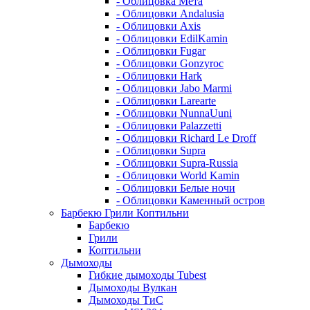
- Облицовка Мета
- Облицовки Andalusia
- Облицовки Axis
- Облицовки EdilKamin
- Облицовки Fugar
- Облицовки Gonzyroc
- Облицовки Hark
- Облицовки Jabo Marmi
- Облицовки Larearte
- Облицовки NunnaUuni
- Облицовки Palazzetti
- Облицовки Richard Le Droff
- Облицовки Supra
- Облицовки Supra-Russia
- Облицовки World Kamin
- Облицовки Белые ночи
- Облицовки Каменный остров
Барбекю Грили Коптильни
Барбекю
Грили
Коптильни
Дымоходы
Гибкие дымоходы Tubest
Дымоходы Вулкан
Дымоходы ТиС