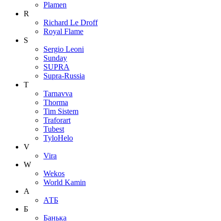
Plamen
R
Richard Le Droff
Royal Flame
S
Sergio Leoni
Sunday
SUPRA
Supra-Russia
T
Tarnavva
Thorma
Tim Sistem
Traforart
Tubest
TyloHelo
V
Vira
W
Wekos
World Kamin
А
АТБ
Б
Банька