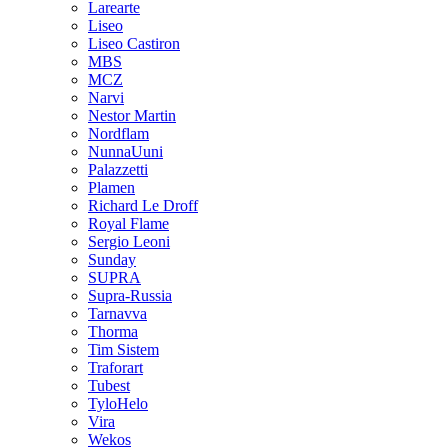
Larearte
Liseo
Liseo Castiron
MBS
MCZ
Narvi
Nestor Martin
Nordflam
NunnaUuni
Palazzetti
Plamen
Richard Le Droff
Royal Flame
Sergio Leoni
Sunday
SUPRA
Supra-Russia
Tarnavva
Thorma
Tim Sistem
Traforart
Tubest
TyloHelo
Vira
Wekos