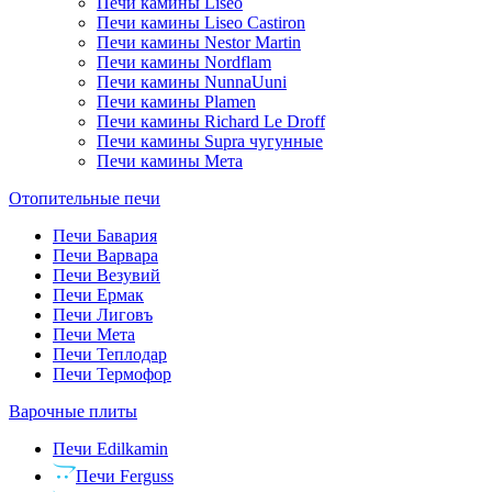
Печи камины Liseo
Печи камины Liseo Castiron
Печи камины Nestor Martin
Печи камины Nordflam
Печи камины NunnaUuni
Печи камины Plamen
Печи камины Richard Le Droff
Печи камины Supra чугунные
Печи камины Мета
Отопительные печи
Печи Бавария
Печи Варвара
Печи Везувий
Печи Ермак
Печи Лиговъ
Печи Мета
Печи Теплодар
Печи Термофор
Варочные плиты
Печи Edilkamin
Печи Ferguss