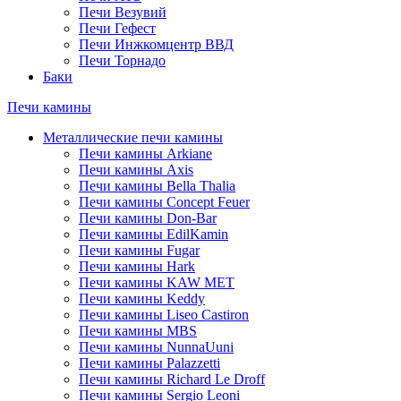
Печи Везувий
Печи Гефест
Печи Инжкомцентр ВВД
Печи Торнадо
Баки
Печи камины
Металлические печи камины
Печи камины Arkiane
Печи камины Axis
Печи камины Bella Thalia
Печи камины Concept Feuer
Печи камины Don-Bar
Печи камины EdilKamin
Печи камины Fugar
Печи камины Hark
Печи камины KAW MET
Печи камины Keddy
Печи камины Liseo Castiron
Печи камины MBS
Печи камины NunnaUuni
Печи камины Palazzetti
Печи камины Richard Le Droff
Печи камины Sergio Leoni