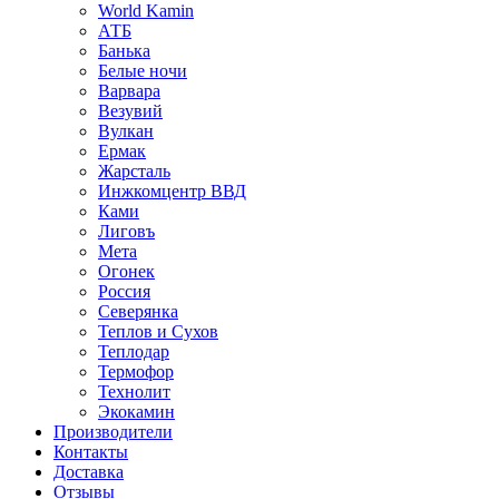
World Kamin
АТБ
Банька
Белые ночи
Варвара
Везувий
Вулкан
Ермак
Жарсталь
Инжкомцентр ВВД
Ками
Лиговъ
Мета
Огонек
Россия
Северянка
Теплов и Сухов
Теплодар
Термофор
Технолит
Экокамин
Производители
Контакты
Доставка
Отзывы