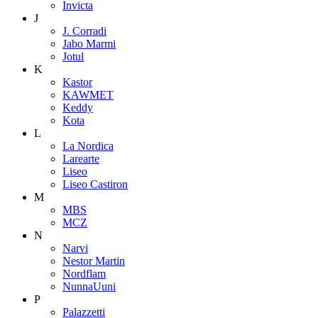
Invicta
J
J. Corradi
Jabo Marmi
Jotul
K
Kastor
KAWMET
Keddy
Kota
L
La Nordica
Larearte
Liseo
Liseo Castiron
M
MBS
MCZ
N
Narvi
Nestor Martin
Nordflam
NunnaUuni
P
Palazzetti