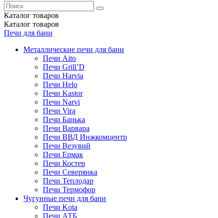
Каталог
товаров
Каталог
товаров
Печи для бани
Металлические печи для бани
Печи Aito
Печи Grill’D
Печи Harvia
Печи Helo
Печи Kastor
Печи Narvi
Печи Vira
Печи Банька
Печи Варвара
Печи ВВД Инжкомцентр
Печи Везувий
Печи Ермак
Печи Костер
Печи Северянка
Печи Теплодар
Печи Термофор
Чугунные печи для бани
Печи Kota
Печи АТБ