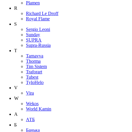
Plamen
R
Richard Le Droff
Royal Flame
S
Sergio Leoni
Sunday
SUPRA
Supra-Russia
T
Tarnavva
Thorma
Tim Sistem
Traforart
Tubest
TyloHelo
V
Vira
W
Wekos
World Kamin
А
АТБ
Б
Банька