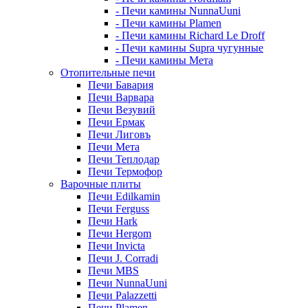
- Печи камины NunnaUuni
- Печи камины Plamen
- Печи камины Richard Le Droff
- Печи камины Supra чугунные
- Печи камины Мета
Отопительные печи
Печи Бавария
Печи Варвара
Печи Везувий
Печи Ермак
Печи Лиговъ
Печи Мета
Печи Теплодар
Печи Термофор
Варочные плиты
Печи Edilkamin
Печи Ferguss
Печи Hark
Печи Hergom
Печи Invicta
Печи J. Corradi
Печи MBS
Печи NunnaUuni
Печи Palazzetti
Печи Plamen