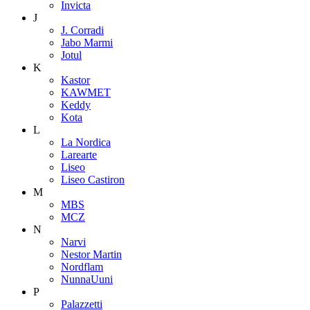
Invicta
J
J. Corradi
Jabo Marmi
Jotul
K
Kastor
KAWMET
Keddy
Kota
L
La Nordica
Larearte
Liseo
Liseo Castiron
M
MBS
MCZ
N
Narvi
Nestor Martin
Nordflam
NunnaUuni
P
Palazzetti