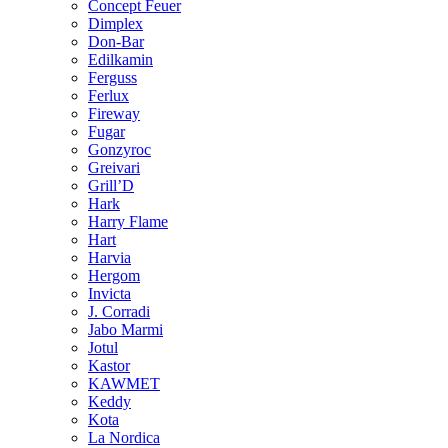
Concept Feuer
Dimplex
Don-Bar
Edilkamin
Ferguss
Ferlux
Fireway
Fugar
Gonzyroc
Greivari
Grill’D
Hark
Harry Flame
Hart
Harvia
Hergom
Invicta
J. Corradi
Jabo Marmi
Jotul
Kastor
KAWMET
Keddy
Kota
La Nordica