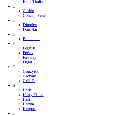
Bella Thalia
C
Cashin
Concept Feuer
D
Dimplex
Don-Bar
E
Edilkamin
F
Ferguss
Ferlux
Fireway
Fugar
G
Gonzyroc
Greivari
Grill’D
H
Hark
Harry Flame
Hart
Harvia
Hergom
I