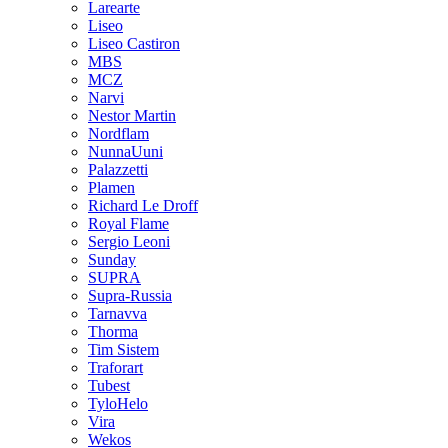
Larearte
Liseo
Liseo Castiron
MBS
MCZ
Narvi
Nestor Martin
Nordflam
NunnaUuni
Palazzetti
Plamen
Richard Le Droff
Royal Flame
Sergio Leoni
Sunday
SUPRA
Supra-Russia
Tarnavva
Thorma
Tim Sistem
Traforart
Tubest
TyloHelo
Vira
Wekos