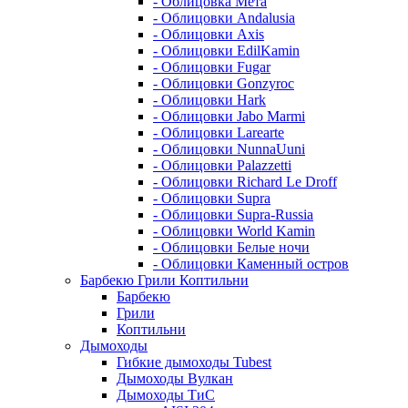
- Облицовка Мета
- Облицовки Andalusia
- Облицовки Axis
- Облицовки EdilKamin
- Облицовки Fugar
- Облицовки Gonzyroc
- Облицовки Hark
- Облицовки Jabo Marmi
- Облицовки Larearte
- Облицовки NunnaUuni
- Облицовки Palazzetti
- Облицовки Richard Le Droff
- Облицовки Supra
- Облицовки Supra-Russia
- Облицовки World Kamin
- Облицовки Белые ночи
- Облицовки Каменный остров
Барбекю Грили Коптильни
Барбекю
Грили
Коптильни
Дымоходы
Гибкие дымоходы Tubest
Дымоходы Вулкан
Дымоходы ТиС