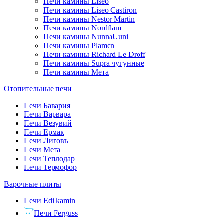
Печи камины Liseo
Печи камины Liseo Castiron
Печи камины Nestor Martin
Печи камины Nordflam
Печи камины NunnaUuni
Печи камины Plamen
Печи камины Richard Le Droff
Печи камины Supra чугунные
Печи камины Мета
Отопительные печи
Печи Бавария
Печи Варвара
Печи Везувий
Печи Ермак
Печи Лиговъ
Печи Мета
Печи Теплодар
Печи Термофор
Варочные плиты
Печи Edilkamin
Печи Ferguss