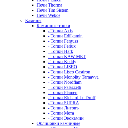
Печи Thorma
Печи Tim Sistem
Печи Wekos
Камины
Каминные топки
- Топки Axis
- Топки Edilkamin
- Топки Ferguss
- Топки Ferlux
- Топки Hark
- Топки KAW MET
- Топки Keddy
- Топки LISEO
- Топки Liseo Castiron
- Топки Monolity Tarnavva
- Топки Nordflam
- Топки Palazzetti
- Топки Plamen
- Топки Richard Le Droff
- Топки SUPRA
- Топки Лиговъ
- Топки Мета
- Топки Экокамин
Облицовки каминные