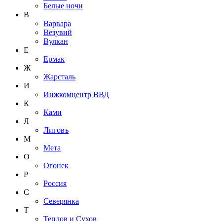
Белые ночи
В
Варвара
Везувий
Вулкан
Е
Ермак
Ж
Жарсталь
И
Инжкомцентр ВВД
К
Ками
Л
Лиговъ
М
Мета
О
Огонек
Р
Россия
С
Северянка
Т
Теплов и Сухов