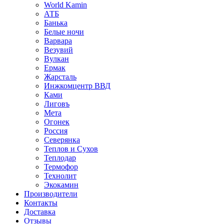
World Kamin
АТБ
Банька
Белые ночи
Варвара
Везувий
Вулкан
Ермак
Жарсталь
Инжкомцентр ВВД
Ками
Лиговъ
Мета
Огонек
Россия
Северянка
Теплов и Сухов
Теплодар
Термофор
Технолит
Экокамин
Производители
Контакты
Доставка
Отзывы