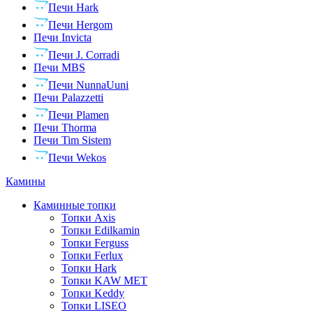
Печи Hark
Печи Hergom
Печи Invicta
Печи J. Corradi
Печи MBS
Печи NunnaUuni
Печи Palazzetti
Печи Plamen
Печи Thorma
Печи Tim Sistem
Печи Wekos
Камины
Каминные топки
Топки Axis
Топки Edilkamin
Топки Ferguss
Топки Ferlux
Топки Hark
Топки KAW MET
Топки Keddy
Топки LISEO