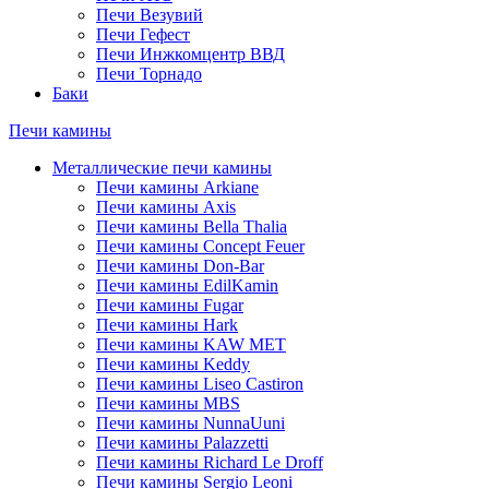
Печи Везувий
Печи Гефест
Печи Инжкомцентр ВВД
Печи Торнадо
Баки
Печи камины
Металлические печи камины
Печи камины Arkiane
Печи камины Axis
Печи камины Bella Thalia
Печи камины Concept Feuer
Печи камины Don-Bar
Печи камины EdilKamin
Печи камины Fugar
Печи камины Hark
Печи камины KAW MET
Печи камины Keddy
Печи камины Liseo Castiron
Печи камины MBS
Печи камины NunnaUuni
Печи камины Palazzetti
Печи камины Richard Le Droff
Печи камины Sergio Leoni