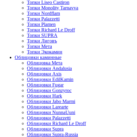
Топки Liseo Castiron
Топки Monolity Tarnavva
Топки Nordflam
Топки Palazzetti
Топки Plamen
Топки Richard Le Droff
Топки SUPRA
Топки Лиговъ
Топки Мета
Топки Экокамин
Облицовки каминные
Облицовка Мета
Облицовки Andalusia
Облицовки Axis
Облицовки EdilKamin
Облицовки Fugar
Облицовки Gonzyroc
Облицовки Hark
Облицовки Jabo Marmi
Облицовки Larearte
Облицовки NunnaUuni
Облицовки Palazzetti
Облицовки Richard Le Droff
Облицовки Supra
Облицовки Supra-Russia