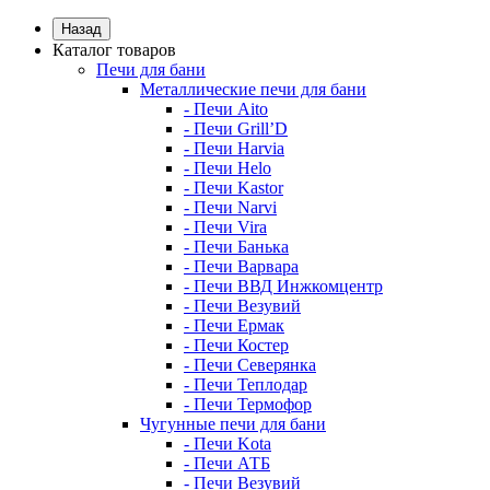
Назад
Каталог товаров
Печи для бани
Металлические печи для бани
- Печи Aito
- Печи Grill’D
- Печи Harvia
- Печи Helo
- Печи Kastor
- Печи Narvi
- Печи Vira
- Печи Банька
- Печи Варвара
- Печи ВВД Инжкомцентр
- Печи Везувий
- Печи Ермак
- Печи Костер
- Печи Северянка
- Печи Теплодар
- Печи Термофор
Чугунные печи для бани
- Печи Kota
- Печи АТБ
- Печи Везувий