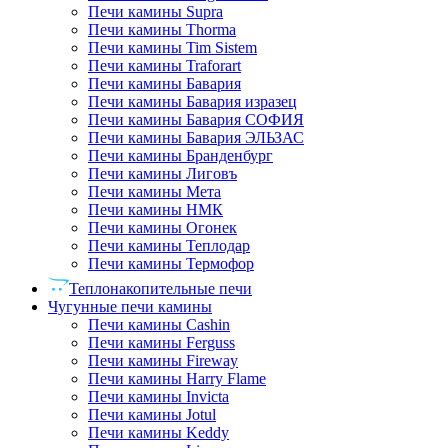
Печи камины Supra
Печи камины Thorma
Печи камины Tim Sistem
Печи камины Traforart
Печи камины Бавария
Печи камины Бавария изразец
Печи камины Бавария СОФИЯ
Печи камины Бавария ЭЛЬЗАС
Печи камины Бранденбург
Печи камины Лиговъ
Печи камины Мета
Печи камины НМК
Печи камины Огонек
Печи камины Теплодар
Печи камины Термофор
Теплонакопительные печи
Чугунные печи камины
Печи камины Cashin
Печи камины Ferguss
Печи камины Fireway
Печи камины Harry Flame
Печи камины Invicta
Печи камины Jotul
Печи камины Keddy