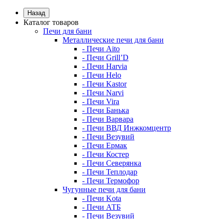
Назад
Каталог товаров
Печи для бани
Металлические печи для бани
- Печи Aito
- Печи Grill’D
- Печи Harvia
- Печи Helo
- Печи Kastor
- Печи Narvi
- Печи Vira
- Печи Банька
- Печи Варвара
- Печи ВВД Инжкомцентр
- Печи Везувий
- Печи Ермак
- Печи Костер
- Печи Северянка
- Печи Теплодар
- Печи Термофор
Чугунные печи для бани
- Печи Kota
- Печи АТБ
- Печи Везувий