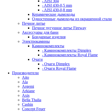
- AISI 304
- AISI 430-0,5 mm
- AISI 430-0,8 mm
Керамические дымоходы
Одностенные дымоходы из окрашенной стали
Печное литье
Печное чугунное литье Fireway
Аксессуары для бани
Бондарные изделия
Электрокамины
Каминокомплекты
- Каминокомплекты Dimplex
- Каминокомплекты Royal Flame
Очаги
- Очаги Dimplex
- Очаги Royal Flame
Производители
Aito
Ala
Argemi
Arkiane
Axis
Bella Thalia
Cashin
Concept Feuer