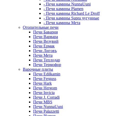
- Печи камины NunnaUuni
- Печи камины Plamen
- Печи камины Richard Le Droff
- Печи камины Supra чугунные
- Печи камины Мета
Отопительные печи
Печи Бавария
Печи Варвара
Печи Везувий
Печи Ермак
Печи Лиговъ
Печи Мета
Печи Теплодар
Печи Термофор
Варочные плиты
Печи Edilkamin
Печи Ferguss
Печи Hark
Печи Hergom
Печи Invicta
Печи J. Corradi
Печи MBS
Печи NunnaUuni
Печи Palazzetti
Печи Plamen