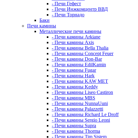
- Печи Гефест
- Печи Инжкомцентр ВВД
- Печи Торнадо
Баки
Печи камины
Металлические печи камины
- Печи камины Arkiane
- Печи камины Axis
- Печи камины Bella Thalia
- Печи камины Concept Feuer
- Печи камины Don-Bar
- Печи камины EdilKamin
- Печи камины Fugar
- Печи камины Hark
- Печи камины KAW MET
- Печи камины Keddy
- Печи камины Liseo Castiron
- Печи камины MBS
- Печи камины NunnaUuni
- Печи камины Palazzetti
- Печи камины Richard Le Droff
- Печи камины Sergio Leoni
- Печи камины Supra
- Печи камины Thorma
- Печи камины Tim Sistem