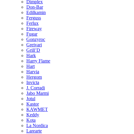
Dimplex
Don-Bar
Edilkamin
Ferguss
Ferlux
Fireway
Fugar
Gonzyroc
Greivari
Grill’D
Hark
Harry Flame
Hart
Harvia
Hergom
Invicta
J. Corradi
Jabo Marmi
Jotul
Kastor
KAWMET
Keddy
Kota
La Nordica
Larearte