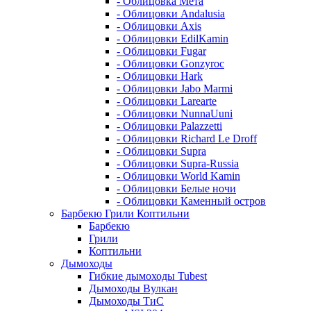
- Облицовка Мета
- Облицовки Andalusia
- Облицовки Axis
- Облицовки EdilKamin
- Облицовки Fugar
- Облицовки Gonzyroc
- Облицовки Hark
- Облицовки Jabo Marmi
- Облицовки Larearte
- Облицовки NunnaUuni
- Облицовки Palazzetti
- Облицовки Richard Le Droff
- Облицовки Supra
- Облицовки Supra-Russia
- Облицовки World Kamin
- Облицовки Белые ночи
- Облицовки Каменный остров
Барбекю Грили Коптильни
Барбекю
Грили
Коптильни
Дымоходы
Гибкие дымоходы Tubest
Дымоходы Вулкан
Дымоходы ТиС