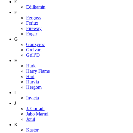
E
Edilkamin
F
Ferguss
Ferlux
Fireway
Fugar
G
Gonzyroc
Greivari
Grill’D
H
Hark
Harry Flame
Hart
Harvia
Hergom
I
Invicta
J
J. Corradi
Jabo Marmi
Jotul
K
Kastor