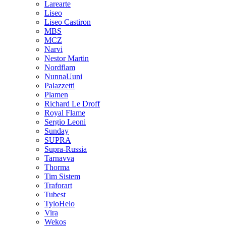
Larearte
Liseo
Liseo Castiron
MBS
MCZ
Narvi
Nestor Martin
Nordflam
NunnaUuni
Palazzetti
Plamen
Richard Le Droff
Royal Flame
Sergio Leoni
Sunday
SUPRA
Supra-Russia
Tarnavva
Thorma
Tim Sistem
Traforart
Tubest
TyloHelo
Vira
Wekos