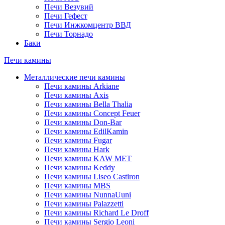
Печи Везувий
Печи Гефест
Печи Инжкомцентр ВВД
Печи Торнадо
Баки
Печи камины
Металлические печи камины
Печи камины Arkiane
Печи камины Axis
Печи камины Bella Thalia
Печи камины Concept Feuer
Печи камины Don-Bar
Печи камины EdilKamin
Печи камины Fugar
Печи камины Hark
Печи камины KAW MET
Печи камины Keddy
Печи камины Liseo Castiron
Печи камины MBS
Печи камины NunnaUuni
Печи камины Palazzetti
Печи камины Richard Le Droff
Печи камины Sergio Leoni