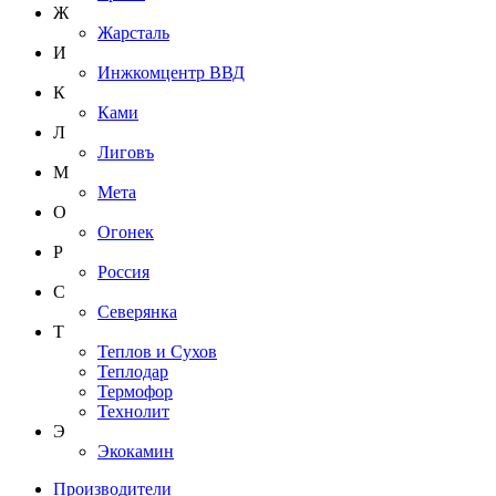
Ж
Жарсталь
И
Инжкомцентр ВВД
К
Ками
Л
Лиговъ
М
Мета
О
Огонек
Р
Россия
С
Северянка
Т
Теплов и Сухов
Теплодар
Термофор
Технолит
Э
Экокамин
Производители