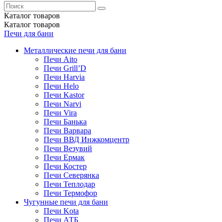
Каталог
товаров
Каталог
товаров
Печи для бани
Металлические печи для бани
Печи Aito
Печи Grill’D
Печи Harvia
Печи Helo
Печи Kastor
Печи Narvi
Печи Vira
Печи Банька
Печи Варвара
Печи ВВД Инжкомцентр
Печи Везувий
Печи Ермак
Печи Костер
Печи Северянка
Печи Теплодар
Печи Термофор
Чугунные печи для бани
Печи Kota
Печи АТБ