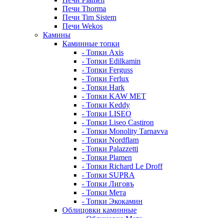
Печи Thorma
Печи Tim Sistem
Печи Wekos
Камины
Каминные топки
- Топки Axis
- Топки Edilkamin
- Топки Ferguss
- Топки Ferlux
- Топки Hark
- Топки KAW MET
- Топки Keddy
- Топки LISEO
- Топки Liseo Castiron
- Топки Monolity Tarnavva
- Топки Nordflam
- Топки Palazzetti
- Топки Plamen
- Топки Richard Le Droff
- Топки SUPRA
- Топки Лиговъ
- Топки Мета
- Топки Экокамин
Облицовки каминные