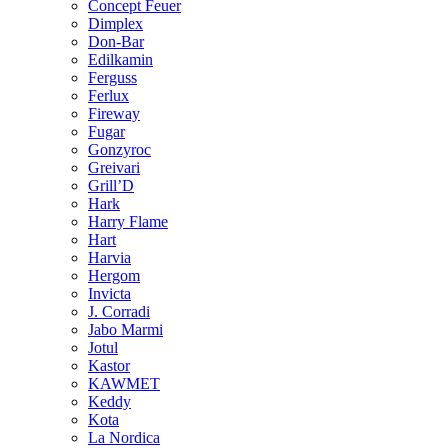
Concept Feuer
Dimplex
Don-Bar
Edilkamin
Ferguss
Ferlux
Fireway
Fugar
Gonzyroc
Greivari
Grill’D
Hark
Harry Flame
Hart
Harvia
Hergom
Invicta
J. Corradi
Jabo Marmi
Jotul
Kastor
KAWMET
Keddy
Kota
La Nordica