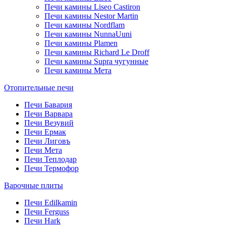
Печи камины Liseo Castiron
Печи камины Nestor Martin
Печи камины Nordflam
Печи камины NunnaUuni
Печи камины Plamen
Печи камины Richard Le Droff
Печи камины Supra чугунные
Печи камины Мета
Отопительные печи
Печи Бавария
Печи Варвара
Печи Везувий
Печи Ермак
Печи Лиговъ
Печи Мета
Печи Теплодар
Печи Термофор
Варочные плиты
Печи Edilkamin
Печи Ferguss
Печи Hark