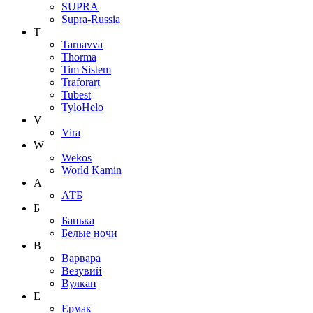
SUPRA
Supra-Russia
T
Tarnavva
Thorma
Tim Sistem
Traforart
Tubest
TyloHelo
V
Vira
W
Wekos
World Kamin
А
АТБ
Б
Банька
Белые ночи
В
Варвара
Везувий
Вулкан
Е
Ермак