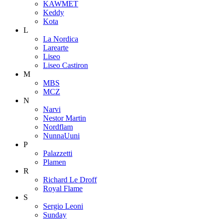
KAWMET
Keddy
Kota
L
La Nordica
Larearte
Liseo
Liseo Castiron
M
MBS
MCZ
N
Narvi
Nestor Martin
Nordflam
NunnaUuni
P
Palazzetti
Plamen
R
Richard Le Droff
Royal Flame
S
Sergio Leoni
Sunday