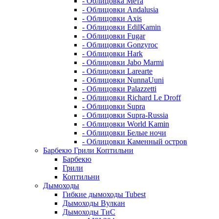
- Облицовка Мета
- Облицовки Andalusia
- Облицовки Axis
- Облицовки EdilKamin
- Облицовки Fugar
- Облицовки Gonzyroc
- Облицовки Hark
- Облицовки Jabo Marmi
- Облицовки Larearte
- Облицовки NunnaUuni
- Облицовки Palazzetti
- Облицовки Richard Le Droff
- Облицовки Supra
- Облицовки Supra-Russia
- Облицовки World Kamin
- Облицовки Белые ночи
- Облицовки Каменный остров
Барбекю Грили Коптильни
Барбекю
Грили
Коптильни
Дымоходы
Гибкие дымоходы Tubest
Дымоходы Вулкан
Дымоходы ТиС