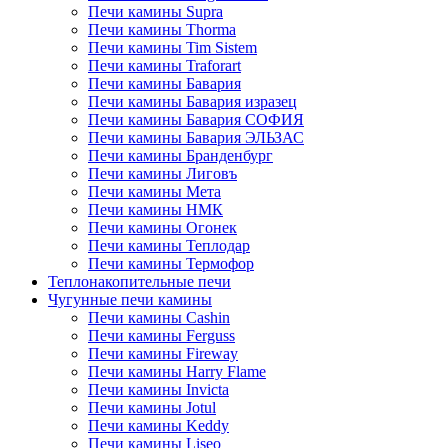
Печи камины Supra
Печи камины Thorma
Печи камины Tim Sistem
Печи камины Traforart
Печи камины Бавария
Печи камины Бавария изразец
Печи камины Бавария СОФИЯ
Печи камины Бавария ЭЛЬЗАС
Печи камины Бранденбург
Печи камины Лиговъ
Печи камины Мета
Печи камины НМК
Печи камины Огонек
Печи камины Теплодар
Печи камины Термофор
Теплонакопительные печи
Чугунные печи камины
Печи камины Cashin
Печи камины Ferguss
Печи камины Fireway
Печи камины Harry Flame
Печи камины Invicta
Печи камины Jotul
Печи камины Keddy
Печи камины Liseo