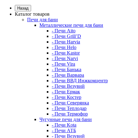
Назад
Каталог товаров
Печи для бани
Металлические печи для бани
- Печи Aito
- Печи Grill’D
- Печи Harvia
- Печи Helo
- Печи Kastor
- Печи Narvi
- Печи Vira
- Печи Банька
- Печи Варвара
- Печи ВВД Инжкомцентр
- Печи Везувий
- Печи Ермак
- Печи Костер
- Печи Северянка
- Печи Теплодар
- Печи Термофор
Чугунные печи для бани
- Печи Kota
- Печи АТБ
- Печи Везувий