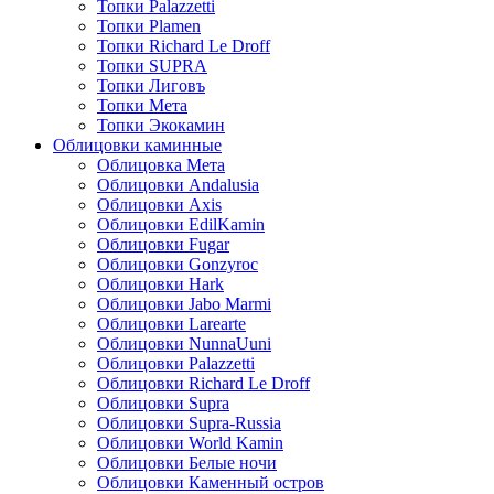
Топки Palazzetti
Топки Plamen
Топки Richard Le Droff
Топки SUPRA
Топки Лиговъ
Топки Мета
Топки Экокамин
Облицовки каминные
Облицовка Мета
Облицовки Andalusia
Облицовки Axis
Облицовки EdilKamin
Облицовки Fugar
Облицовки Gonzyroc
Облицовки Hark
Облицовки Jabo Marmi
Облицовки Larearte
Облицовки NunnaUuni
Облицовки Palazzetti
Облицовки Richard Le Droff
Облицовки Supra
Облицовки Supra-Russia
Облицовки World Kamin
Облицовки Белые ночи
Облицовки Каменный остров