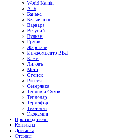
World Kamin
АТБ
Банька
Белые ночи
Варвара
Везувий
Вулкан
Ермак
Жарсталь
Инжкомцентр ВВД
Ками
Лиговъ
Мета
Огонек
Россия
Северянка
Теплов и Сухов
Теплодар
Термофор
Технолит
Экокамин
Производители
Контакты
Доставка
Отзывы