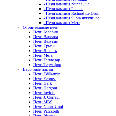
- Печи камины NunnaUuni
- Печи камины Plamen
- Печи камины Richard Le Droff
- Печи камины Supra чугунные
- Печи камины Мета
Отопительные печи
Печи Бавария
Печи Варвара
Печи Везувий
Печи Ермак
Печи Лиговъ
Печи Мета
Печи Теплодар
Печи Термофор
Варочные плиты
Печи Edilkamin
Печи Ferguss
Печи Hark
Печи Hergom
Печи Invicta
Печи J. Corradi
Печи MBS
Печи NunnaUuni
Печи Palazzetti
Печи Plamen