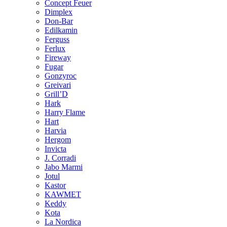
Concept Feuer
Dimplex
Don-Bar
Edilkamin
Ferguss
Ferlux
Fireway
Fugar
Gonzyroc
Greivari
Grill’D
Hark
Harry Flame
Hart
Harvia
Hergom
Invicta
J. Corradi
Jabo Marmi
Jotul
Kastor
KAWMET
Keddy
Kota
La Nordica