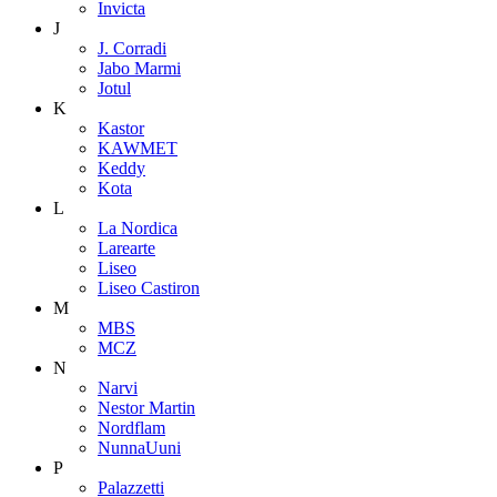
Invicta
J
J. Corradi
Jabo Marmi
Jotul
K
Kastor
KAWMET
Keddy
Kota
L
La Nordica
Larearte
Liseo
Liseo Castiron
M
MBS
MCZ
N
Narvi
Nestor Martin
Nordflam
NunnaUuni
P
Palazzetti