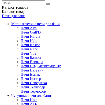
Каталог
товаров
Каталог
товаров
Печи для бани
Металлические печи для бани
Печи Aito
Печи Grill’D
Печи Harvia
Печи Helo
Печи Kastor
Печи Narvi
Печи Vira
Печи Банька
Печи Варвара
Печи ВВД Инжкомцентр
Печи Везувий
Печи Ермак
Печи Костер
Печи Северянка
Печи Теплодар
Печи Термофор
Чугунные печи для бани
Печи Kota
Печи АТБ