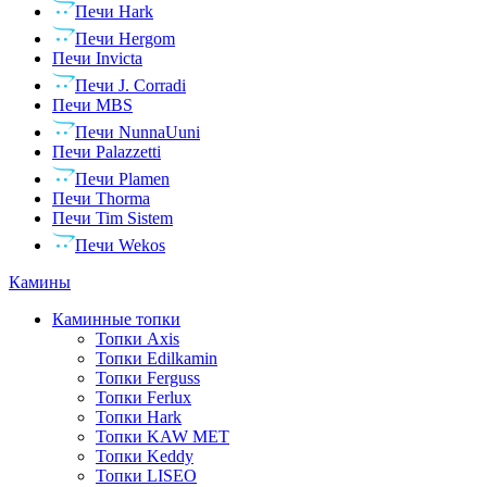
Печи Hark
Печи Hergom
Печи Invicta
Печи J. Corradi
Печи MBS
Печи NunnaUuni
Печи Palazzetti
Печи Plamen
Печи Thorma
Печи Tim Sistem
Печи Wekos
Камины
Каминные топки
Топки Axis
Топки Edilkamin
Топки Ferguss
Топки Ferlux
Топки Hark
Топки KAW MET
Топки Keddy
Топки LISEO