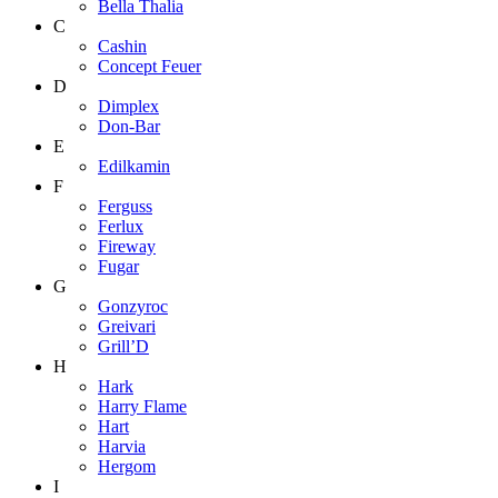
Bella Thalia
C
Cashin
Concept Feuer
D
Dimplex
Don-Bar
E
Edilkamin
F
Ferguss
Ferlux
Fireway
Fugar
G
Gonzyroc
Greivari
Grill’D
H
Hark
Harry Flame
Hart
Harvia
Hergom
I