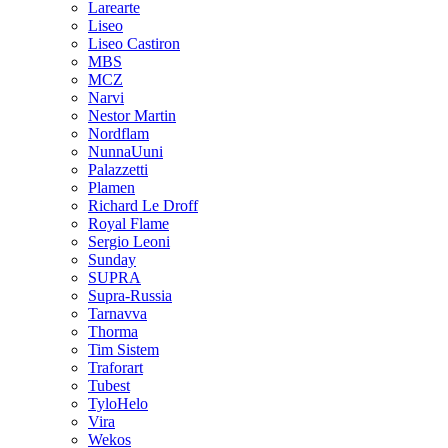
Larearte
Liseo
Liseo Castiron
MBS
MCZ
Narvi
Nestor Martin
Nordflam
NunnaUuni
Palazzetti
Plamen
Richard Le Droff
Royal Flame
Sergio Leoni
Sunday
SUPRA
Supra-Russia
Tarnavva
Thorma
Tim Sistem
Traforart
Tubest
TyloHelo
Vira
Wekos