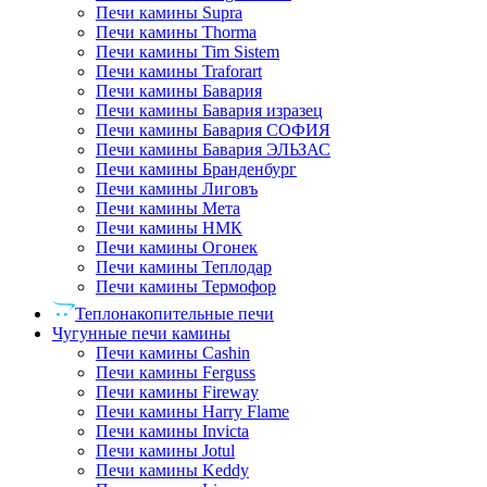
Печи камины Supra
Печи камины Thorma
Печи камины Tim Sistem
Печи камины Traforart
Печи камины Бавария
Печи камины Бавария изразец
Печи камины Бавария СОФИЯ
Печи камины Бавария ЭЛЬЗАС
Печи камины Бранденбург
Печи камины Лиговъ
Печи камины Мета
Печи камины НМК
Печи камины Огонек
Печи камины Теплодар
Печи камины Термофор
Теплонакопительные печи
Чугунные печи камины
Печи камины Cashin
Печи камины Ferguss
Печи камины Fireway
Печи камины Harry Flame
Печи камины Invicta
Печи камины Jotul
Печи камины Keddy