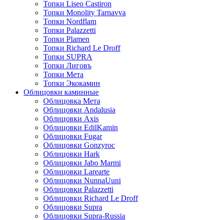
Топки Liseo Castiron
Топки Monolity Tarnavva
Топки Nordflam
Топки Palazzetti
Топки Plamen
Топки Richard Le Droff
Топки SUPRA
Топки Лиговъ
Топки Мета
Топки Экокамин
Облицовки каминные
Облицовка Мета
Облицовки Andalusia
Облицовки Axis
Облицовки EdilKamin
Облицовки Fugar
Облицовки Gonzyroc
Облицовки Hark
Облицовки Jabo Marmi
Облицовки Larearte
Облицовки NunnaUuni
Облицовки Palazzetti
Облицовки Richard Le Droff
Облицовки Supra
Облицовки Supra-Russia