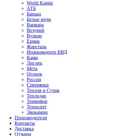
World Kamin
АТБ
Банька
Белые ночи
Варвара
Везувий
Вулкан
Ермак
Жарсталь
Инжкомцентр ВВД
Ками
Лиговъ
Мета
Огонек
Россия
Северянка
Теплов и Сухов
Теплодар
Термофор
Технолит
Экокамин
Производители
Контакты
Доставка
Отзывы