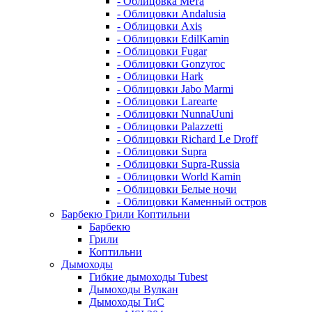
- Облицовка Мета
- Облицовки Andalusia
- Облицовки Axis
- Облицовки EdilKamin
- Облицовки Fugar
- Облицовки Gonzyroc
- Облицовки Hark
- Облицовки Jabo Marmi
- Облицовки Larearte
- Облицовки NunnaUuni
- Облицовки Palazzetti
- Облицовки Richard Le Droff
- Облицовки Supra
- Облицовки Supra-Russia
- Облицовки World Kamin
- Облицовки Белые ночи
- Облицовки Каменный остров
Барбекю Грили Коптильни
Барбекю
Грили
Коптильни
Дымоходы
Гибкие дымоходы Tubest
Дымоходы Вулкан
Дымоходы ТиС