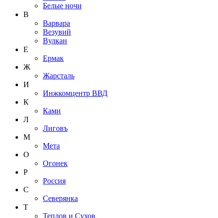
Белые ночи
В
Варвара
Везувий
Вулкан
Е
Ермак
Ж
Жарсталь
И
Инжкомцентр ВВД
К
Ками
Л
Лиговъ
М
Мета
О
Огонек
Р
Россия
С
Северянка
Т
Теплов и Сухов