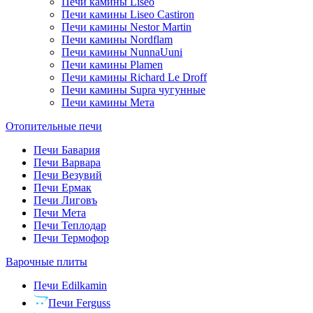
Печи камины Liseo
Печи камины Liseo Castiron
Печи камины Nestor Martin
Печи камины Nordflam
Печи камины NunnaUuni
Печи камины Plamen
Печи камины Richard Le Droff
Печи камины Supra чугунные
Печи камины Мета
Отопительные печи
Печи Бавария
Печи Варвара
Печи Везувий
Печи Ермак
Печи Лиговъ
Печи Мета
Печи Теплодар
Печи Термофор
Варочные плиты
Печи Edilkamin
Печи Ferguss