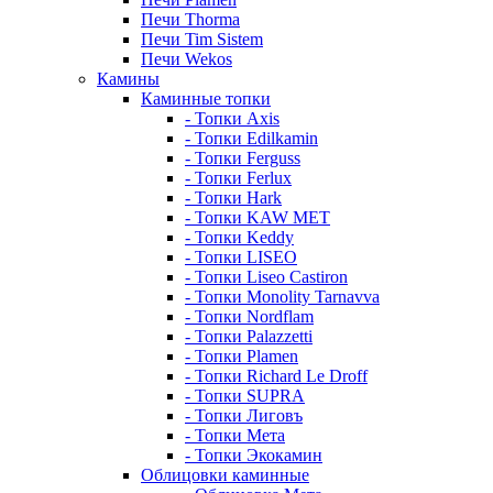
Печи Thorma
Печи Tim Sistem
Печи Wekos
Камины
Каминные топки
- Топки Axis
- Топки Edilkamin
- Топки Ferguss
- Топки Ferlux
- Топки Hark
- Топки KAW MET
- Топки Keddy
- Топки LISEO
- Топки Liseo Castiron
- Топки Monolity Tarnavva
- Топки Nordflam
- Топки Palazzetti
- Топки Plamen
- Топки Richard Le Droff
- Топки SUPRA
- Топки Лиговъ
- Топки Мета
- Топки Экокамин
Облицовки каминные