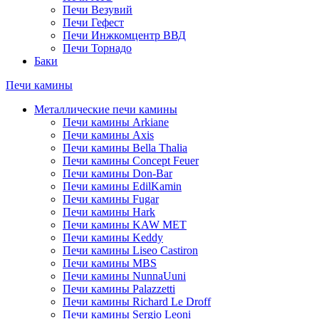
Печи Везувий
Печи Гефест
Печи Инжкомцентр ВВД
Печи Торнадо
Баки
Печи камины
Металлические печи камины
Печи камины Arkiane
Печи камины Axis
Печи камины Bella Thalia
Печи камины Concept Feuer
Печи камины Don-Bar
Печи камины EdilKamin
Печи камины Fugar
Печи камины Hark
Печи камины KAW MET
Печи камины Keddy
Печи камины Liseo Castiron
Печи камины MBS
Печи камины NunnaUuni
Печи камины Palazzetti
Печи камины Richard Le Droff
Печи камины Sergio Leoni