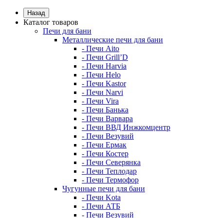
Назад
Каталог товаров
Печи для бани
Металлические печи для бани
- Печи Aito
- Печи Grill’D
- Печи Harvia
- Печи Helo
- Печи Kastor
- Печи Narvi
- Печи Vira
- Печи Банька
- Печи Варвара
- Печи ВВД Инжкомцентр
- Печи Везувий
- Печи Ермак
- Печи Костер
- Печи Северянка
- Печи Теплодар
- Печи Термофор
Чугунные печи для бани
- Печи Kota
- Печи АТБ
- Печи Везувий