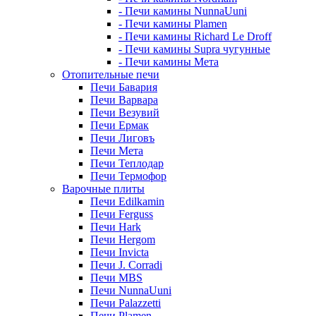
- Печи камины NunnaUuni
- Печи камины Plamen
- Печи камины Richard Le Droff
- Печи камины Supra чугунные
- Печи камины Мета
Отопительные печи
Печи Бавария
Печи Варвара
Печи Везувий
Печи Ермак
Печи Лиговъ
Печи Мета
Печи Теплодар
Печи Термофор
Варочные плиты
Печи Edilkamin
Печи Ferguss
Печи Hark
Печи Hergom
Печи Invicta
Печи J. Corradi
Печи MBS
Печи NunnaUuni
Печи Palazzetti
Печи Plamen