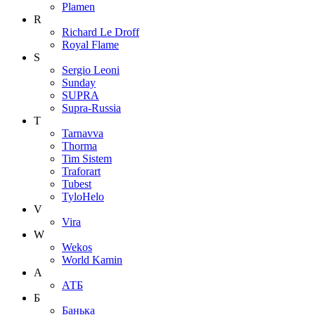
Plamen
R
Richard Le Droff
Royal Flame
S
Sergio Leoni
Sunday
SUPRA
Supra-Russia
T
Tarnavva
Thorma
Tim Sistem
Traforart
Tubest
TyloHelo
V
Vira
W
Wekos
World Kamin
А
АТБ
Б
Банька